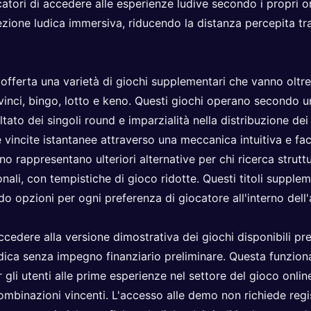
atori di accedere alle esperienze ludive secondo i propri ora
ione ludica immersiva, riducendo la distanza percepita tra 
 offerta una varietà di giochi supplementari che vanno oltre 
inci, bingo, lotto e keno. Questi giochi operano secondo u
tato dei singoli round e imparzialità nella distribuzione dei r
 vincite istantanee attraverso una meccanica intuitiva e fa
eno rappresentano ulteriori alternative per chi ricerca stru
ionali, con tempistiche di gioco ridotte. Questi titoli suppl
do opzioni per ogni preferenza di giocatore all'interno dell
 accedere alla versione dimostrativa dei giochi disponibili p
udica senza impegno finanziario preliminare. Questa funzio
 gli utenti alle prime esperienze nel settore del gioco onl
 combinazioni vincenti. L'accesso alle demo non richiede reg