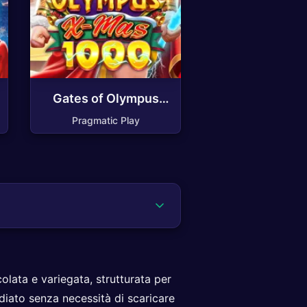
Gates of Olympus
Xmas 1000
Pragmatic Play
colata e variegata, strutturata per
diato
senza necessità di scaricare