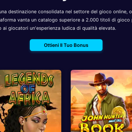
na destinazione consolidata nel settore del gioco online, 
taforma vanta un catalogo superiore a 2.000 titoli di gioco 
 ai giocatori un'esperienza ludica di qualità elevata.
Ottieni Il Tuo Bonus