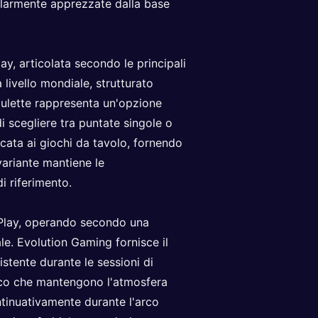
colarmente apprezzate dalla base
ay, articolata secondo le principali
 livello mondiale, strutturato
 roulette rappresenta un'opzione
 scegliere tra puntate singole o
cata ai giochi da tavolo, fornendo
 variante mantiene le
i riferimento.
e Play, operando secondo una
le. Evolution Gaming fornisce il
stente durante le sessioni di
 gioco che mantengono l'atmosfera
ontinuativamente durante l'arco