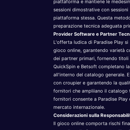
piattaforma e mantiene le medesime 
sessioni dimostrative con sessioni 
piattaforma stessa. Questa metodol
preparazione tecnica adeguata pri
Provider Software e Partner Tecn
L'offerta ludica di Paradise Play si
gioco online, garantendo varietà c
dei partner primari, fornendo titoli
QuickSpin e Betsoft completano la 
all'interno del catalogo generale.
con croupier e garantendo la quali
fornitori che ampliiano il catalogo
fornitori consente a Paradise Pla
mercato internazionale.
Considerazioni sulla Responsabili
Il gioco online comporta rischi fina