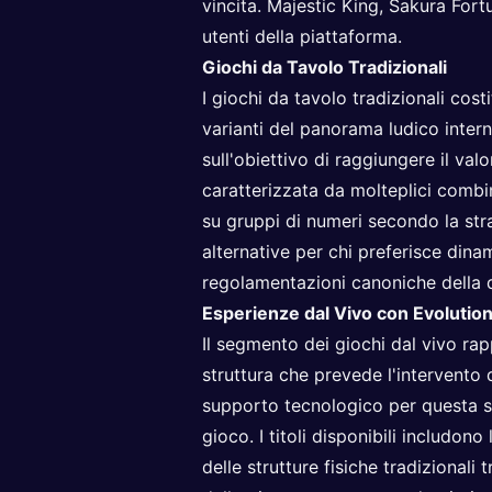
vincita. Majestic King, Sakura For
utenti della piattaforma.
Giochi da Tavolo Tradizionali
I giochi da tavolo tradizionali cost
varianti del panorama ludico interna
sull'obiettivo di raggiungere il val
caratterizzata da molteplici combi
su gruppi di numeri secondo la str
alternative per chi preferisce dina
regolamentazioni canoniche della d
Esperienze dal Vivo con Evolutio
Il segmento dei giochi dal vivo ra
struttura che prevede l'intervento 
supporto tecnologico per questa se
gioco. I titoli disponibili includon
delle strutture fisiche tradizional