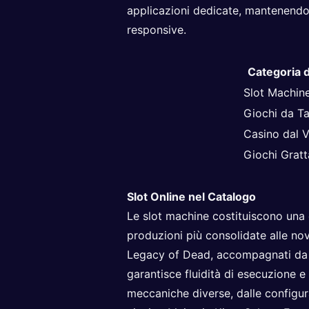
applicazioni dedicate, mantenendo 
responsive.
Categoria d
Slot Machin
Giochi da T
Casino dal V
Giochi Gratt
Slot Online nel Catalogo
Le slot machine costituiscono una c
produzioni più consolidate alle no
Legacy of Dead, accompagnati da p
garantisce fluidità di esecuzione e
meccaniche diverse, dalle configura