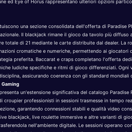
tune ed Eye of Horus rappresentano ulteriori opzioni parti
ituiscono una sezione consolidata dell'offerta di Paradise Pl
zionale. Il blackjack rimane il gioco da tavolo più diffuso a
ore totale di 21 mediante le carte distribuite dal dealer. La
nazioni cromatiche e numeriche, permettendo ai giocatori di
ategia preferita. Baccarat e craps completano l'offerta dedi
miche ludiche specifiche e ritmi di gioco differenziati. Ogni
isciplina, assicurando coerenza con gli standard mondiali d
n Gaming
ppresenta un'estensione significativa del catalogo Paradis
di croupier professionisti in sessioni trasmesse in tempo rea
zione, garantendo connessioni stabili e qualità video consi
o live blackjack, live roulette immersive e altre varianti di
i trasferendola nell'ambiente digitale. Le sessioni operano c