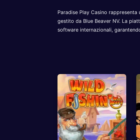
Paradise Play Casino rappresenta u
gestito da Blue Beaver NV. La piat
software internazionali, garantendo