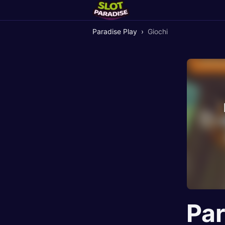
Paradise Play
›
Giochi
Par