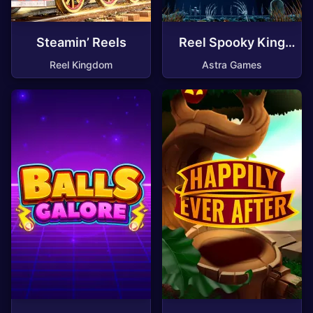
Steamin’ Reels
Reel Spooky King
Megaways
Reel Kingdom
Astra Games