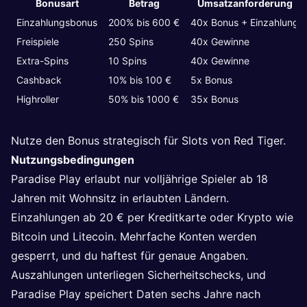
Bonusart
Betrag
Umsatzanforderung
Einzahlungsbonus
200% bis 600 €
40x Bonus + Einzahlung
Freispiele
250 Spins
40x Gewinne
Extra-Spins
10 Spins
40x Gewinne
Cashback
10% bis 100 €
5x Bonus
Highroller
50% bis 1000 €
35x Bonus
Nutze den Bonus strategisch für Slots von Red Tiger.
Nutzungsbedingungen
Paradise Play erlaubt nur volljährige Spieler ab 18
Jahren mit Wohnsitz in erlaubten Ländern.
Einzahlungen ab 20 € per Kreditkarte oder Krypto wie
Bitcoin und Litecoin. Mehrfache Konten werden
gesperrt, und du haftest für genaue Angaben.
Auszahlungen unterliegen Sicherheitschecks, und
Paradise Play speichert Daten sechs Jahre nach