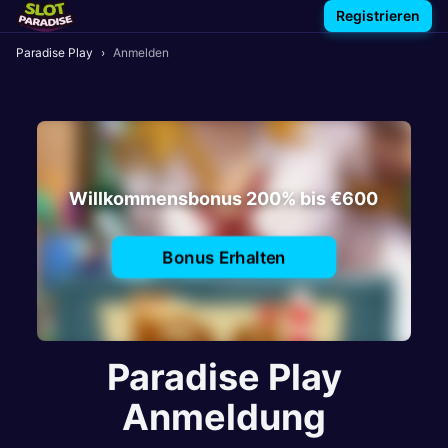
Registrieren
Paradise Play
›
Anmelden
Willkommensbonus 200% bis €600
Bonus Erhalten
Paradise Play
Anmeldung