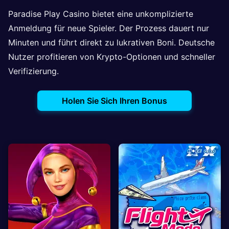
Paradise Play Casino bietet eine unkomplizierte
Anmeldung für neue Spieler. Der Prozess dauert nur
Minuten und führt direkt zu lukrativen Boni. Deutsche
Nutzer profitieren von Krypto-Optionen und schneller
Verifizierung.
Holen Sie Sich Ihren Bonus