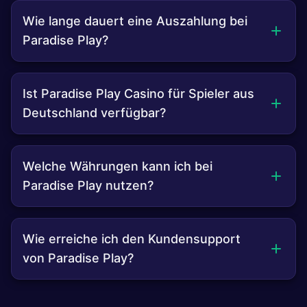
Wie lange dauert eine Auszahlung bei
Paradise Play?
Ist Paradise Play Casino für Spieler aus
Deutschland verfügbar?
Welche Währungen kann ich bei
Paradise Play nutzen?
Wie erreiche ich den Kundensupport
von Paradise Play?