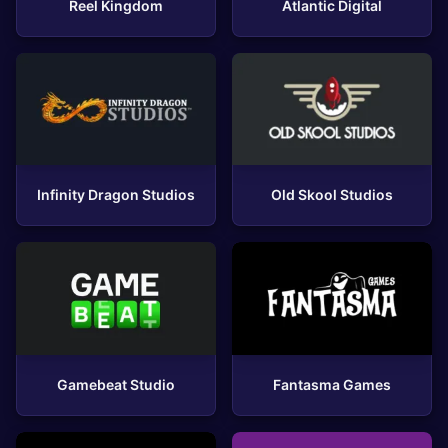
Reel Kingdom
Atlantic Digital
Infinity Dragon Studios
Old Skool Studios
Gamebeat Studio
Fantasma Games