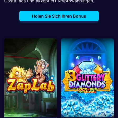
Costa Rica und akzeptiert Kryptowährungen.
Holen Sie Sich Ihren Bonus