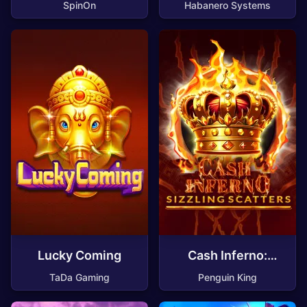
SpinOn
Habanero Systems
Lucky Coming
Cash Inferno:
Sizzling Scatters
TaDa Gaming
Penguin King