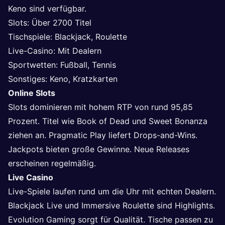
Keno sind verfügbar.
Slots: Über 2700 Titel
Tischspiele: Blackjack, Roulette
Live-Casino: Mit Dealern
Sportwetten: Fußball, Tennis
Sonstiges: Keno, Kratzkarten
Online Slots
Slots dominieren mit hohem RTP von rund 95,85
Prozent. Titel wie Book of Dead und Sweet Bonanza
ziehen an. Pragmatic Play liefert Drops-and-Wins.
Jackpots bieten große Gewinne. Neue Releases
erscheinen regelmäßig.
Live Casino
Live-Spiele laufen rund um die Uhr mit echten Dealern.
Blackjack Live und Immersive Roulette sind Highlights.
Evolution Gaming sorgt für Qualität. Tische passen zu