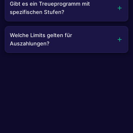
Gibt es ein Treueprogramm mit
spezifischen Stufen?
Welche Limits gelten für
Auszahlungen?