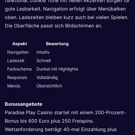
funktional. Dunkle Töne mit hellen Akzenten sorgen für
gute Lesbarkeit. Navigation erfolgt über Menübalken
oben. Ladezeiten bleiben kurz auch bei vielen Spielen.
Die Oberfläche passt sich Bildschirmen an.
Aspekt
Bewertung
Navigation
Intuitiv
Ladezeit
Schnell
Farbschema
Dunkel mit Highlights
Responsiv
Vollständig
Menüs
Übersichtlich
Bonusangebote
Paradise Play Casino startet mit einem 200-Prozent-
Bonus bis 600 Euro plus 250 Freispins.
Wettanforderung beträgt 40-mal Einzahlung plus